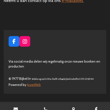
Neemt u dan contact op via ons
e-mailadres.
F
I
a
n
c
s
e
t
Via social media delen wij regelmatig onze nieuwe boeken en
b
a
producten
o
g
o
r
k
a
© 1977 Bijbel In
Voldersgracht 30a Delft info@bijbelindelft.nl 015-2142144
m
Powered by
JouwWeb