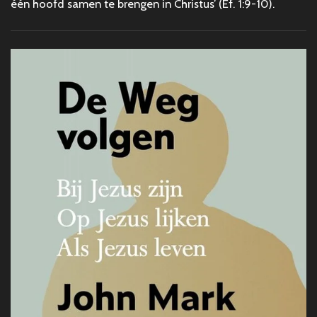
één hoofd samen te brengen in Christus’ (Ef. 1:9-10).